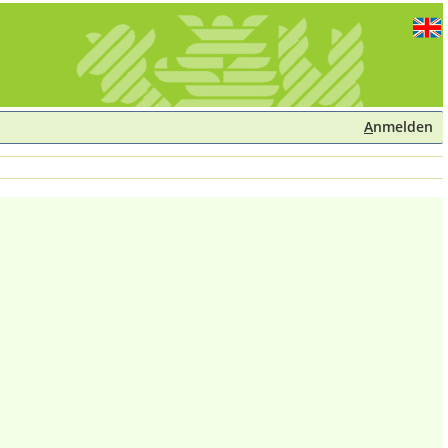
A
nmelden